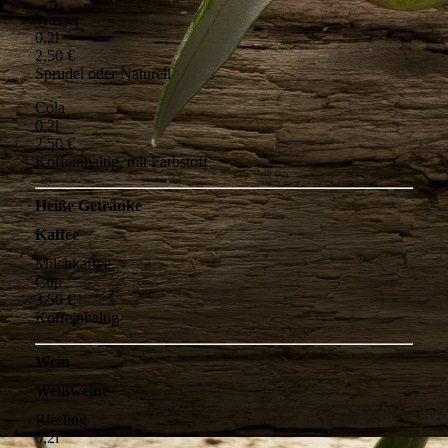
Wasser
0,2l
2,50 €
Sprudel oder Naturell
Cola
0,2l
2,50 €
Koffeinhaltig, mit Farbstoff
Heiße Getränke
Kaffee
Milchkaffee
Cup
3,50 €
Koffeinhaltig
Wein
Weißweine
Riesling
0,2l