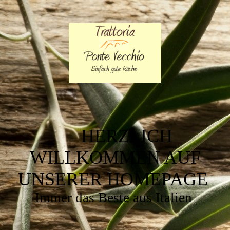
HERZLICH
WILLKOMMEN AUF
UNSERER HOMEPAGE
Immer das Beste aus Italien